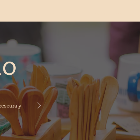
spacios Ñam
Nuestra Fundación
Tickets & Packs
do
rescura y