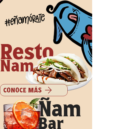
Resto
Ñam
CONOCE MÁS
Ñam
Bar