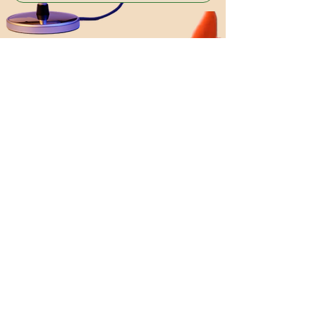
CONOCE MÁS
Aquí podrás explorar nuevas
Ñamcito
ideas y soluciones para un
futuro alimentario más
sostenible y justo, con
proyectos innovadores y
transformadores.